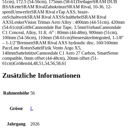
51cm), 172.5 (54-56cm), 175mm (58-61)TretlagerSRAM DUB
BSAKetteSRAM RivalZahnkränzeSRAM Rival, 10-36, 12-
speedUmwerferSRAM Rival eTap AXS, braze-
onSchaltwerkSRAM Rival AXSSchalthebelSRAM Rival
AXSLenkerVision Trimax Aero Alloy : 400mm (44-51cm), 420mm
(54-61cm)GriffeCannondale Bar Tape, 3.5mmVorbauCannondale
C1 Conceal, Alloy, 31.8, -6° : 80mm (44-48m), 900mm (51cm),
100mm (54-56cm), 110mm (58-61cm)SteuersätzeIntegrated, 1-1/8″
– 1-1/2″BremsenSRAM Rival AXS hydraulic disc, 160/160mm
PaceLine RotorsSattelFizik Vento Argo X5,
140mmSattelstützeCannondale C1 Aero 27 Carbon, SmartSense
compatible, 0mm offset (44-48cm), 20mm offset (51-
61cm)Größen44,48,51,54,56,58,61
Zusätzliche Informationen
Rahmenhöhe
56
Grösse
L
Jahrgang
2026