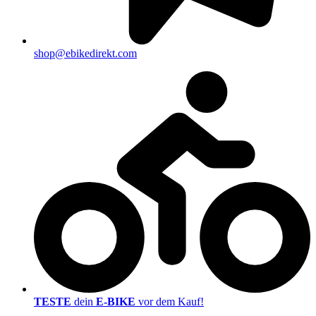
shop@ebikedirekt.com
TESTE
dein
E-BIKE
vor dem Kauf!