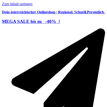
Zum Inhalt springen
Dein österreichischer Onlineshop
|
Regional. Schnell.Persönlich.
MEGA SALE bis zu
-40%
!