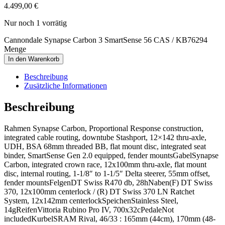
4.499,00
€
Nur noch 1 vorrätig
Cannondale Synapse Carbon 3 SmartSense 56 CAS / KB76294
Menge
In den Warenkorb
Beschreibung
Zusätzliche Informationen
Beschreibung
Rahmen Synapse Carbon, Proportional Response construction,
integrated cable routing, downtube Stashport, 12×142 thru-axle,
UDH, BSA 68mm threaded BB, flat mount disc, integrated seat
binder, SmartSense Gen 2.0 equipped, fender mountsGabelSynapse
Carbon, integrated crown race, 12x100mm thru-axle, flat mount
disc, internal routing, 1-1/8″ to 1-1/5″ Delta steerer, 55mm offset,
fender mountsFelgenDT Swiss R470 db, 28hNaben(F) DT Swiss
370, 12x100mm centerlock / (R) DT Swiss 370 LN Ratchet
System, 12x142mm centerlockSpeichenStainless Steel,
14gReifenVittoria Rubino Pro IV, 700x32cPedaleNot
includedKurbelSRAM Rival, 46/33 : 165mm (44cm), 170mm (48-