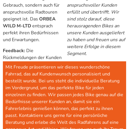
Gebrauch, sondern auch für
anspruchsvoller Kunden
anspruchsvolle Radtouren
erfüllt und übertrifft. Wir
geeignet ist. Das
ORBEA
sind stolz darauf, diese
WILD M-LTD
entsprach
herausragenden Bikes an
perfekt ihren Bedürfnissen
unsere Kunden ausgeliefert
und Erwartungen.
zu haben und freuen uns auf
weitere Erfolge in diesem
Feedback:
Die
Segment.
Rückmeldungen der Kunden
Mit Freude präsentieren wir dieses wunderschöne
Fahrrad, das auf Kundenwunsch personalisiert und
bestellt wurde. Bei uns steht die individuelle Beratung
im Vordergrund, um das perfekte Bike für jeden
einzelnen zu finden. Wir passen jedes Bike genau auf die
Bedürfnisse unserer Kunden an, damit sie ein
Fahrerlebnis genießen können, das perfekt zu ihnen
passt. Kontaktiere uns gerne für eine persönliche
Beratung und erlebe die Welt des Radfahrens auf eine