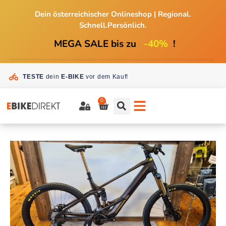
Dein österreichischer Onlineshop
|
Regional.
Schnell.Persönlich.
MEGA SALE bis zu
-40%
!
TESTE
dein
E-BIKE
vor dem Kauf!
0