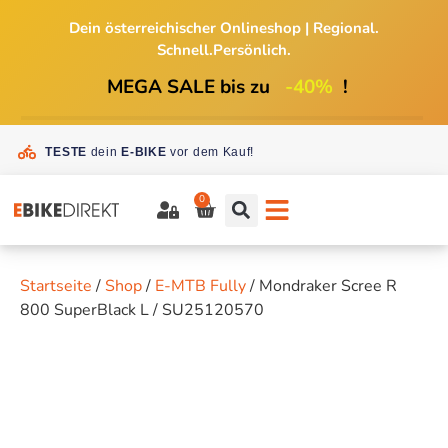
Dein österreichischer Onlineshop
|
Regional.
Schnell.Persönlich.
MEGA SALE bis zu
-40%
!
TESTE
dein
E-BIKE
vor dem Kauf!
0
Startseite
/
Shop
/
E-MTB Fully
/ Mondraker Scree R
800 SuperBlack L / SU25120570