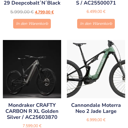
29 Deepcobalt´n´black
S / AC25500071
5.999,00
€
6.499,00
€
4.799,00
€
In den Warenkorb
In den Warenkorb
Mondraker CRAFTY
Cannondale Moterra
CARBON R XL Golden
Neo 2 Jade Large
Silver / AC25603870
6.999,00
€
7.599,00
€