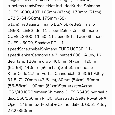
tubeless readyPedaleNot includedKurbelShimano
CUES 6030, 40T: 165mm (47cm), 170mm (51cm),
172.5 (54-56cm), 175mm (58-
61cm)TretlagerShimano BSA 68KetteShimano
LG500, LinkGlide, 11-speedZahnkränzeShimano
CUES LG400, 11-50, 11-speedSchaltwerkShimano
CUES U6000, Shadow RD+, 11-
speedSchalthebelShimano CUES U6030, 11-
speedLenkerCannondale 3, butted 6061 Alloy, 16
deg flare, 120mm drop: 400mm (47cm), 420mm
(51-54), 440mm (56-61cm)GriffeCannondale
KnurlCork, 2.7mmVorbauCannondale 3, 6061 Alloy,
31.8, 7°: 70mm (47-51m), 80mm (54cm), 90mm
(56-58cm), 100mm (61cm)SteuersätzeAcros
IS52/40 ICRBremsenShimano CUES RS405 hydraulic
disc, 160/160mm RT30 rotorsSattelSelle Royal SRX
Open, 148mmSattelstützeCannondale 3, 6061 Alloy,
27.2x350mm