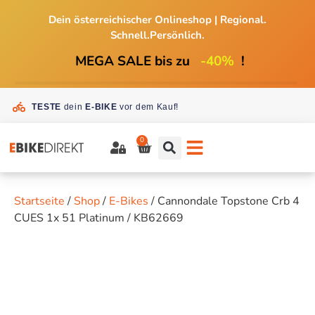
Dein österreichischer Onlineshop
|
Regional.
Schnell.Persönlich.
MEGA SALE bis zu
-40%
!
TESTE
dein
E-BIKE
vor dem Kauf!
0
Startseite
/
Shop
/
E-Bikes
/ Cannondale Topstone Crb 4
CUES 1x 51 Platinum / KB62669