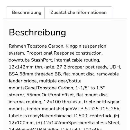
Beschreibung
Zusätzliche Informationen
Beschreibung
Rahmen Topstone Carbon, Kingpin suspension
system, Proportional Response construction,
downtube StashPort, internal cable routing,
12x142mm thru-axle, 27.2 dropper post ready, UDH,
BSA 68mm threaded BB, flat mount disc, removable
fender bridge, multiple gear/bottle
mountsGabelTopstone Carbon, 1-1/8″ to 1.5″
steerer, 55mm OutFront offset, flat mount disc,
internal routing, 12×100 thru-axle, triple bottle/gear
mounts, fender mountsFelgenWTB ST i25 TCS, 28h,
tubeless readyNabenShimano TC500, centerlock, (F)
12x100mm, (R) 12x142mmSpeichenStainless Steel,
14gReifenWTB Riddler TCS Light, 700x45c,